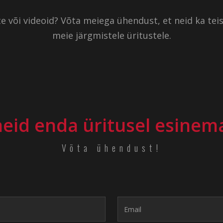
ilte või videoid? Võta meiega ühendust, et neid ka te
meie järgmistele üritustele.
neid enda üritusel esinem
Võta ühendust!